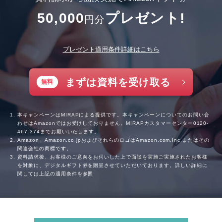
50,000
プレゼント!
円分
プレゼント適用条件詳細はこちら
まずは資料を受け取る
無料
本キャンペーンはMIRAPによる提供です。本キャンペーンについてのお問い合
わせはAmazonではお受けしておりません。MIRAPカスタマーセンター
0120-
467-374
までお願いいたします。
Amazon、Amazon.co.jpおよびそれらのロゴはAmazon.com,Inc.またはその
関連会社の商標です。
資料請求後、お客様のご意向をお伺いした上で面談を実施ご実施されたお客様
を対象に、デジタルギフト券を贈呈させていただいております。詳しい詳細に
関しては上記の適用条件を参照