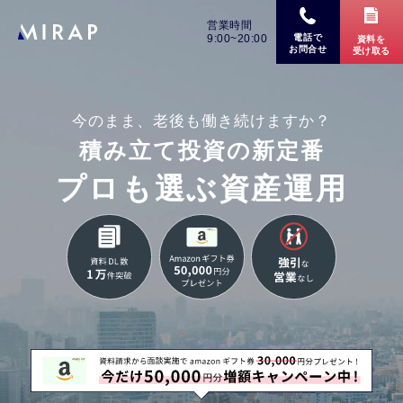
営業時間
9:00~20:00
電話で
資料を
お問合せ
受け取る
今のまま、老後も働き続けますか
？
積み立て投資の新定番
プロも選ぶ資産運用