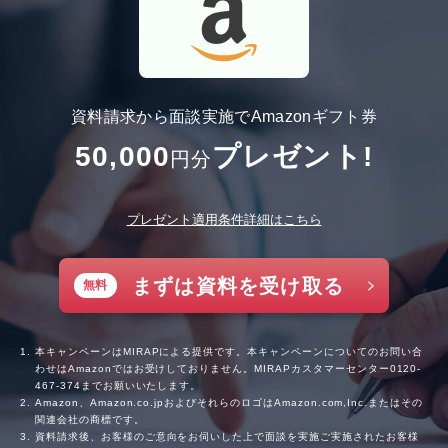
資料請求から面談実施でAmazonギフト券
50,000
プレゼント!
円分
プレゼント適用条件詳細はこちら
まずは資料を受け取る
無料
本キャンペーンはMIRAPによる提供です。本キャンペーンについてのお問い合
わせはAmazonではお受けしておりません。MIRAPカスタマーセンター
0120-
467-374
までお願いいたします。
Amazon、Amazon.co.jpおよびそれらのロゴはAmazon.com,Inc.またはその
関連会社の商標です。
資料請求後、お客様のご意向をお伺いした上で面談を実施ご実施されたお客様