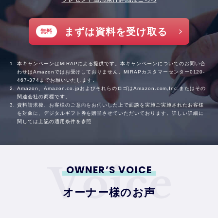
まずは資料を受け取る
無料
本キャンペーンはMIRAPによる提供です。本キャンペーンについてのお問い合
わせはAmazonではお受けしておりません。MIRAPカスタマーセンター
0120-
467-374
までお願いいたします。
Amazon、Amazon.co.jpおよびそれらのロゴはAmazon.com,Inc.またはその
関連会社の商標です。
資料請求後、お客様のご意向をお伺いした上で面談を実施ご実施されたお客様
を対象に、デジタルギフト券を贈呈させていただいております。詳しい詳細に
関しては上記の適用条件を参照
OWNER’S VOICE
オーナー様のお声