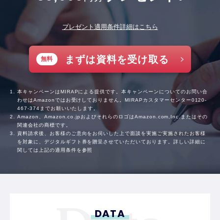
プレゼント適用条件詳細はこちら
まずは資料を受け取る
無料
本キャンペーンはMIRAPによる提供です。本キャンペーンについてのお問い合
わせはAmazonではお受けしておりません。MIRAPカスタマーセンター
0120-
467-374
までお願いいたします。
Amazon、Amazon.co.jpおよびそれらのロゴはAmazon.com,Inc.またはその
関連会社の商標です。
資料請求後、お客様のご意向をお伺いした上で面談を実施ご実施されたお客様
を対象に、デジタルギフト券を贈呈させていただいております。詳しい詳細に
関しては上記の適用条件を参照
DATA