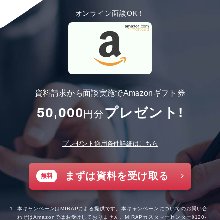
オンライン面談OK！
資料請求から面談実施でAmazonギフト券
50,000
プレゼント!
円分
プレゼント適用条件詳細はこちら
まずは資料を受け取る
無料
本キャンペーンはMIRAPによる提供です。本キャンペーンについてのお問い合
わせはAmazonではお受けしておりません。MIRAPカスタマーセンター
0120-