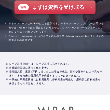
まずは資料を受け取る
無料
本キャンペーンはMIRAPによる提供です。本キャンペーンについてのお問い合
わせはAmazonではお受けしておりません。MIRAPカスタマーセンター
0120-
467-374
までお願いいたします。
Amazon、Amazon.co.jpおよびそれらのロゴはAmazon.com,Inc.またはその
関連会社の商標です。
※ ローン返済期間中は、ローン返済に充当されます。
※ 当社販売実績に基づく値を参考。
※ 物件購入後、家賃6万円で貸し出した場合を想定。物件や諸条件により異なり
ます。また将来の運用成果を保証するものではありません。
※ 一般的に不動産投資には初期段階に節税効果が発生し、継続的な節税効果を
保証するものではありません。