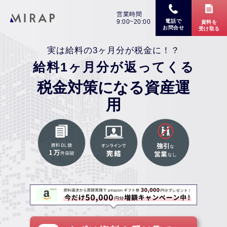
営業時間
9:00~20:00
電話で
資料を
お問合せ
受け取る
実は給料の3ヶ月分が税金に！？
給料1ヶ月分が返ってくる
税金対策になる資産運
用