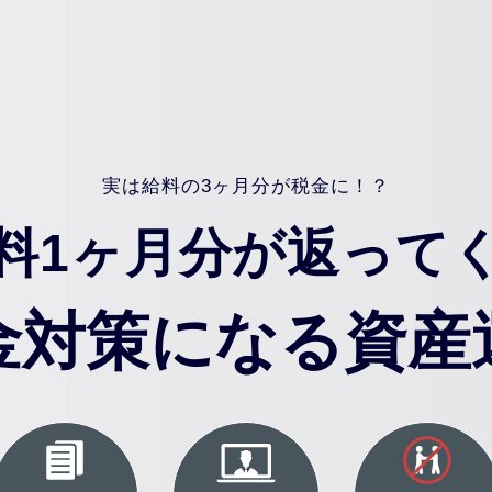
実は給料の3ヶ月分が税金に！？
料1ヶ月分が返って
金対策になる資産