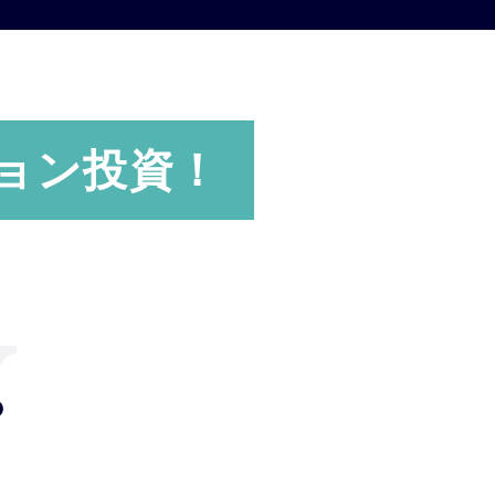
ョン投資！
？