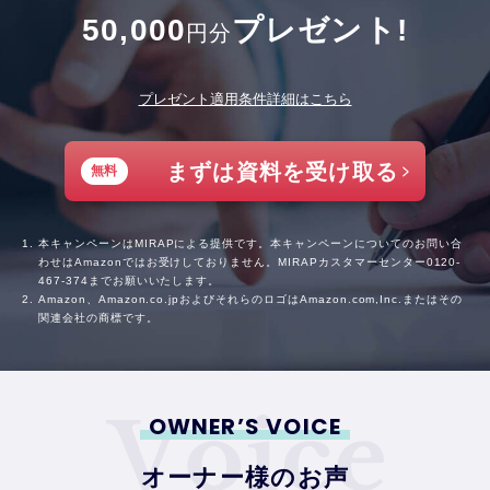
50,000
プレゼント!
円分
プレゼント適用条件詳細はこちら
まずは資料を受け取る
無料
本キャンペーンはMIRAPによる提供です。本キャンペーンについてのお問い合
わせはAmazonではお受けしておりません。MIRAPカスタマーセンター
0120-
467-374
までお願いいたします。
Amazon、Amazon.co.jpおよびそれらのロゴはAmazon.com,Inc.またはその
関連会社の商標です。
OWNER’S VOICE
オーナー様のお声