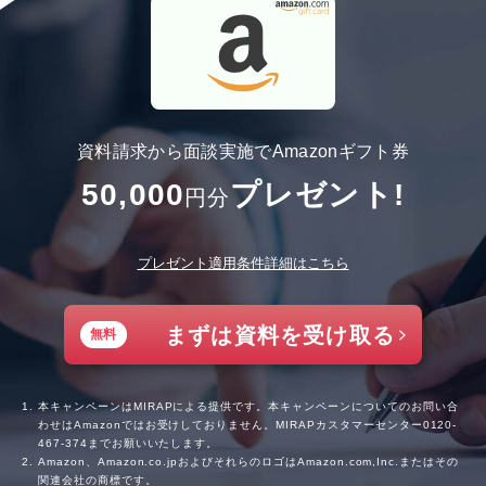
資料請求から面談実施でAmazonギフト券
50,000
プレゼント!
円分
プレゼント適用条件詳細はこちら
まずは資料を受け取る
無料
本キャンペーンはMIRAPによる提供です。本キャンペーンについてのお問い合
わせはAmazonではお受けしておりません。MIRAPカスタマーセンター
0120-
467-374
までお願いいたします。
Amazon、Amazon.co.jpおよびそれらのロゴはAmazon.com,Inc.またはその
関連会社の商標です。