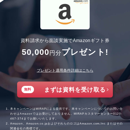
資料請求から面談実施でAmazonギフト券
50,000
プレゼント!
円分
プレゼント適用条件詳細はこちら
まずは資料を受け取る
無料
本キャンペーンはMIRAPによる提供です。本キャンペーンについてのお問い合
わせはAmazonではお受けしておりません。MIRAPカスタマーセンター
0120-
467-374
までお願いいたします。
Amazon、Amazon.co.jpおよびそれらのロゴはAmazon.com,Inc.またはその
関連会社の商標です。