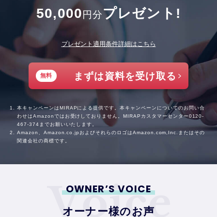
50,000
プレゼント!
円分
プレゼント適用条件詳細はこちら
まずは資料を受け取る
無料
本キャンペーンはMIRAPによる提供です。本キャンペーンについてのお問い合
わせはAmazonではお受けしておりません。MIRAPカスタマーセンター
0120-
467-374
までお願いいたします。
Amazon、Amazon.co.jpおよびそれらのロゴはAmazon.com,Inc.またはその
関連会社の商標です。
OWNER’S VOICE
オーナー様のお声