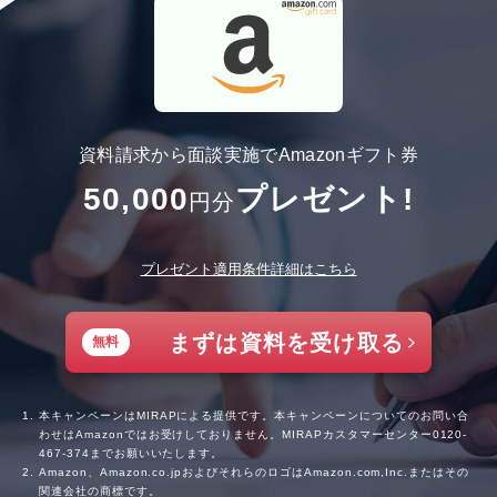
資料請求から面談実施でAmazonギフト券
50,000
プレゼント!
円分
プレゼント適用条件詳細はこちら
まずは資料を受け取る
無料
本キャンペーンはMIRAPによる提供です。本キャンペーンについてのお問い合
わせはAmazonではお受けしておりません。MIRAPカスタマーセンター
0120-
467-374
までお願いいたします。
Amazon、Amazon.co.jpおよびそれらのロゴはAmazon.com,Inc.またはその
関連会社の商標です。