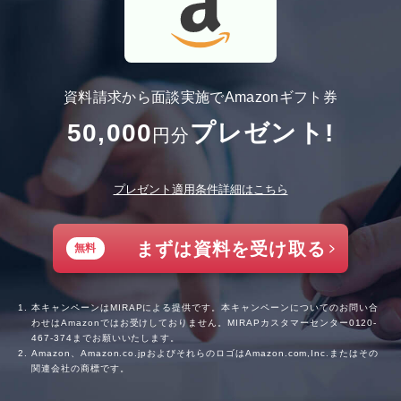
資料請求から面談実施でAmazonギフト券
50,000
プレゼント!
円分
プレゼント適用条件詳細はこちら
まずは資料を受け取る
無料
本キャンペーンはMIRAPによる提供です。本キャンペーンについてのお問い合
わせはAmazonではお受けしておりません。MIRAPカスタマーセンター
0120-
467-374
までお願いいたします。
Amazon、Amazon.co.jpおよびそれらのロゴはAmazon.com,Inc.またはその
関連会社の商標です。