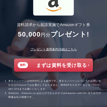
資料請求から面談実施でAmazonギフト券
50,000
プレゼント!
円分
プレゼント適用条件詳細はこちら
まずは資料を受け取る
無料
本キャンペーンはMIRAPによる提供です。本キャンペーンについてのお問い合
わせはAmazonではお受けしておりません。MIRAPカスタマーセンター
0120-
467-374
までお願いいたします。
Amazon、Amazon.co.jpおよびそれらのロゴはAmazon.com,Inc.またはその
関連会社の商標です。