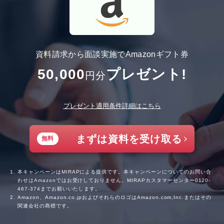
資料請求から面談実施でAmazonギフト券
50,000
プレゼント!
円分
プレゼント適用条件詳細はこちら
まずは資料を受け取る
無料
本キャンペーンはMIRAPによる提供です。本キャンペーンについてのお問い合
わせはAmazonではお受けしておりません。MIRAPカスタマーセンター
0120-
467-374
までお願いいたします。
Amazon、Amazon.co.jpおよびそれらのロゴはAmazon.com,Inc.またはその
関連会社の商標です。