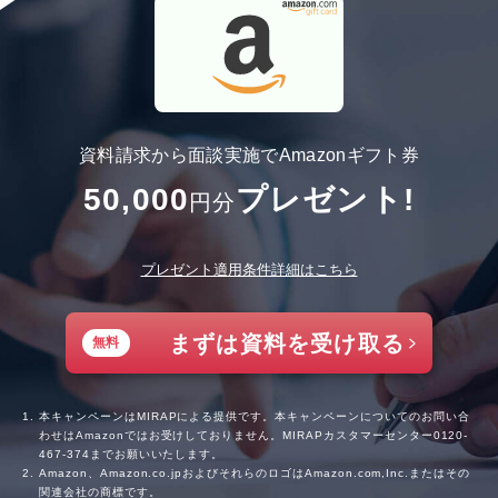
資料請求から面談実施でAmazonギフト券
50,000
プレゼント!
円分
プレゼント適用条件詳細はこちら
まずは資料を受け取る
無料
本キャンペーンはMIRAPによる提供です。本キャンペーンについてのお問い合
わせはAmazonではお受けしておりません。MIRAPカスタマーセンター
0120-
467-374
までお願いいたします。
Amazon、Amazon.co.jpおよびそれらのロゴはAmazon.com,Inc.またはその
関連会社の商標です。