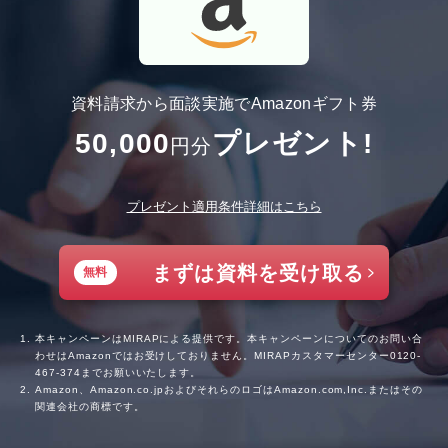
資料請求から面談実施でAmazonギフト券
50,000
プレゼント!
円分
プレゼント適用条件詳細はこちら
まずは資料を受け取る
無料
本キャンペーンはMIRAPによる提供です。本キャンペーンについてのお問い合
わせはAmazonではお受けしておりません。MIRAPカスタマーセンター
0120-
467-374
までお願いいたします。
Amazon、Amazon.co.jpおよびそれらのロゴはAmazon.com,Inc.またはその
関連会社の商標です。